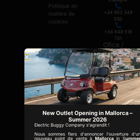
Politique en
+34 952 348
matière de
330
cookies
+34 648 518
731
Ofice /
Showroom
Mallorca
Carrer Setze
de Juliol No 6,
07009, Palma
de Mallorca
+34 648 518
731
New Outlet Opening in Mallorca –
Bureau / Salle
Summer 2026
d'exposition
Electric Buggy Company s'agrandit !
Portugal
Nous sommes fiers d'annoncer l'ouverture d'u
nouveau point de vente à
Mallorca
in S
umme