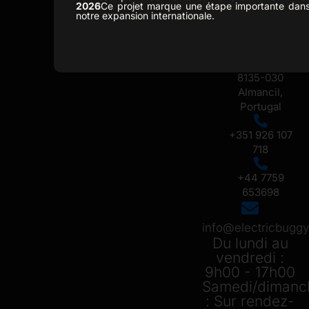
Caixa Postal
2026
Ce projet marque une étape importante dan
notre expansion internationale.
330, Estrada
Nacional 125
Sitio do Troto,
Armazem A,
8135-030
Almancil,
Portugal
+351 926 107
718
+44 7759
653698
info@electricbug
Du lundi au
vendredi :
9h00 - 17h00
Samedi/dimanc
: Sur rendez-