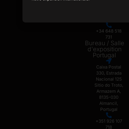
Carrer Setze
de Juliol No 6,
07009, Palma
de Mallorca
+34 648 518
731
Bureau / Salle
d'exposition
Portugal
Caixa Postal
330, Estrada
Nacional 125
Sitio do Troto,
Armazem A,
8135-030
Almancil,
Portugal
+351 926 107
718