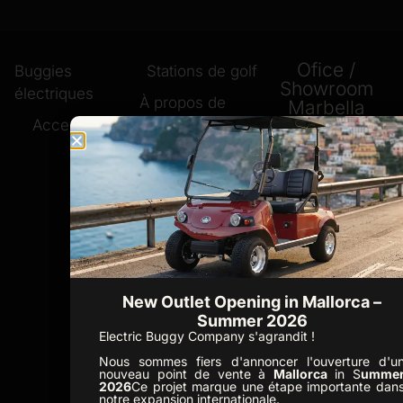
Ofice /
Buggies
Stations de golf
Showroom
électriques
À propos de
Marbella
Accessoires
nous
C. Republica
Nouvelles
Checa 13, San
Pedro 29670 -
Contact
Espagne
Politique en
+34 952 348
matière de
330
cookies
+34 648 518
New Outlet Opening in Mallorca –
731
Summer 2026
Ofice /
Electric Buggy Company s'agrandit !
Showroom
Nous sommes fiers d'annoncer l'ouverture d'u
Mallorca
nouveau point de vente à
Mallorca
in S
umme
2026
Ce projet marque une étape importante dan
notre expansion internationale.