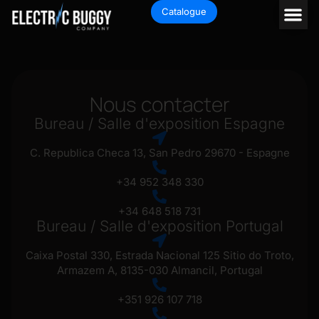
Catalogue
Nous contacter
Bureau / Salle d'exposition Espagne
C. Republica Checa 13, San Pedro 29670 - Espagne
+34 952 348 330
+34 648 518 731
Bureau / Salle d'exposition Portugal
Caixa Postal 330, Estrada Nacional 125 Sitio do Troto,
Armazem A, 8135-030 Almancil, Portugal
+351 926 107 718