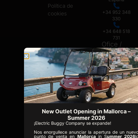
Política de
+34 952 348
cookies
330
+34 648 518
731
Ofice /
Showroom
Mallorca
Carrer Setze
de Juliol No 6,
07009, Palma
de Mallorca
+34 648 518
731
New Outlet Opening in Mallorca –
Oficina /
Summer 2026
Showroom
¡Electric Buggy Company se expande!
Portugal
Nos enorgullece anunciar la apertura de un nuev
punto de venta en
Mallorca
in S
ummer 2026
l