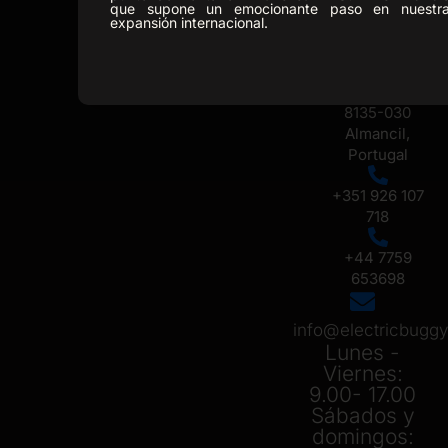
Caixa Postal
que supone un emocionante paso en nuestr
expansión internacional.
330, Estrada
Nacional 125
Sitio do Troto,
Armazem A,
8135-030
Almancil,
Portugal
+351 926 107
718
+44 7759
653698
info@electricbug
Lunes -
Viernes:
9.00- 17.00
Sábados y
domingos: