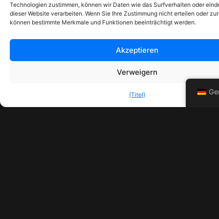
Technologien zustimmen, können wir Daten wie das Surfverhalten oder einde
Sitio do Troto,
dieser Website verarbeiten. Wenn Sie Ihre Zustimmung nicht erteilen oder zu
Armazem A,
können bestimmte Merkmale und Funktionen beeinträchtigt werden.
8135-030
Almancil,
Akzeptieren
Portugal
+351 926 107
Verweigern
718
Ge
{Titel}
+44 7759
653698
info@electricbug
Montag -
Freitag: 9.00-
17.00
Sa/So: Nur
nach
Vereinbarung